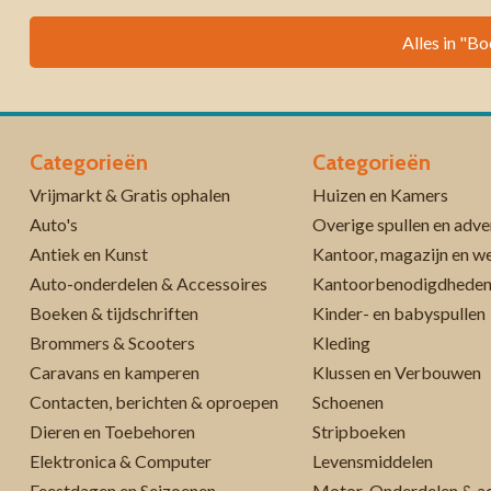
Alles in "Bo
Categorieën
Categorieën
Vrijmarkt & Gratis ophalen
Huizen en Kamers
Auto's
Overige spullen en adve
Antiek en Kunst
Kantoor, magazijn en w
Auto-onderdelen & Accessoires
Kantoorbenodigdhede
Boeken & tijdschriften
Kinder- en babyspullen
Brommers & Scooters
Kleding
Caravans en kamperen
Klussen en Verbouwen
Contacten, berichten & oproepen
Schoenen
Dieren en Toebehoren
Stripboeken
Elektronica & Computer
Levensmiddelen
Feestdagen en Seizoenen
Motor-Onderdelen & ac