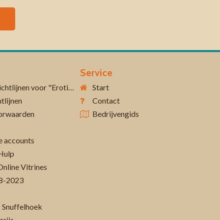
Service
Aanvullende richtlijnen voor "Erotiek 18+"
Start
tlijnen
Contact
orwaarden
Bedrijvengids
 accounts
Hulp
Online Vitrines
-08-2023
 Snuffelhoek
prijs