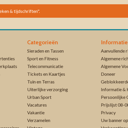
eken & tijdschriften".
Categorieën
Informatie
Sieraden en Tassen
rtenties
Sport en Fitness
Algemene rich
erkplaats
Telecommunicatie
Algemene Vo
n
Tickets en Kaartjes
Doneer
Tuin en Terras
Geblokkeerde
Uiterlijke verzorging
Informatie & 
Urban Sport
Persoonlijke 
Vacatures
Prijslijst 08
Vakantie
Privacy
Verzamelen
Uw banner op
cessoires
Vintage
Verkooptips: 