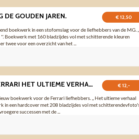
 DE GOUDEN JAREN.
€ 12,50
rend boekwerk in een stofomslag voor de liefhebbers van de MG. ,
'. Boekwerk met 160 bladzijdes vol met schitterende kleuren
er twee voor een overzicht van het ...
BOEKWERK FERRARI HET ULTIEME VERHAAL.
€ 12,-
ieuw boekwerk voor de Ferrari liefhebbers. ,, Het ultieme verhaal
erk in een hardcover met 208 bladzijdes vol met schitterendevfoto'
e vroegere successen met de ...