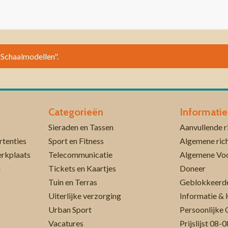
 "Schaalmodellen".
Categorieën
Informatie
Sieraden en Tassen
rtenties
Sport en Fitness
Algemene rich
erkplaats
Telecommunicatie
Algemene Vo
n
Tickets en Kaartjes
Doneer
Tuin en Terras
Geblokkeerde
Uiterlijke verzorging
Informatie & 
Urban Sport
Persoonlijke 
Vacatures
Prijslijst 08