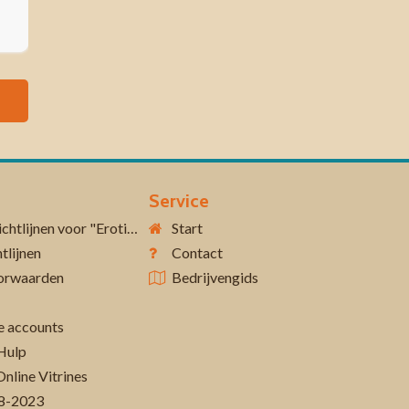
Service
Aanvullende richtlijnen voor "Erotiek 18+"
Start
tlijnen
Contact
orwaarden
Bedrijvengids
 accounts
Hulp
Online Vitrines
-08-2023