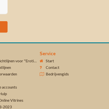
Service
Aanvullende richtlijnen voor "Erotiek 18+"
Start
tlijnen
Contact
orwaarden
Bedrijvengids
 accounts
Hulp
Online Vitrines
-08-2023