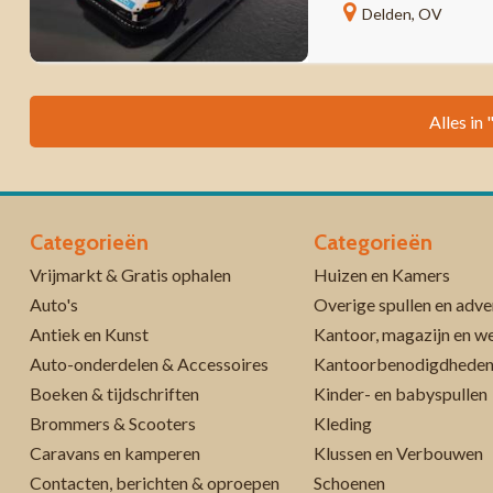
Delden, OV
Alles in
Categorieën
Categorieën
Vrijmarkt & Gratis ophalen
Huizen en Kamers
Auto's
Overige spullen en adve
Antiek en Kunst
Kantoor, magazijn en w
Auto-onderdelen & Accessoires
Kantoorbenodigdhede
Boeken & tijdschriften
Kinder- en babyspullen
Brommers & Scooters
Kleding
Caravans en kamperen
Klussen en Verbouwen
Contacten, berichten & oproepen
Schoenen