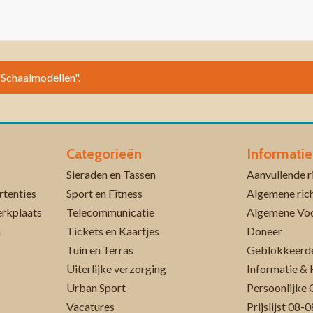
 "Schaalmodellen".
Categorieën
Informatie
Sieraden en Tassen
rtenties
Sport en Fitness
Algemene rich
erkplaats
Telecommunicatie
Algemene Vo
n
Tickets en Kaartjes
Doneer
Tuin en Terras
Geblokkeerde
Uiterlijke verzorging
Informatie & 
Urban Sport
Persoonlijke 
Vacatures
Prijslijst 08