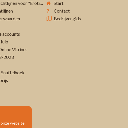
Aanvullende richtlijnen voor "Erotiek 18+"
Start
tlijnen
Contact
orwaarden
Bedrijvengids
 accounts
Hulp
Online Vitrines
-08-2023
 Snuffelhoek
prijs
p onze website.