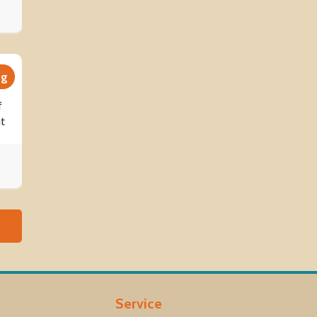
ng
f
ht
Service