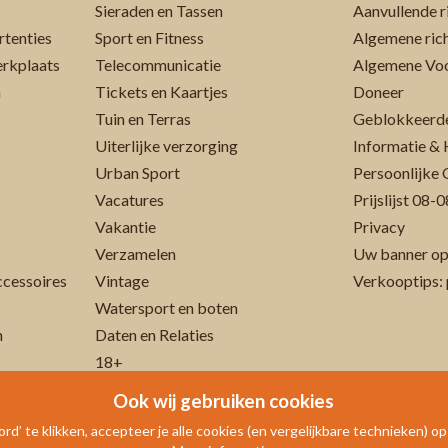
Sieraden en Tassen
rtenties
Sport en Fitness
Algemene rich
erkplaats
Telecommunicatie
Algemene Vo
n
Tickets en Kaartjes
Doneer
Tuin en Terras
Geblokkeerde
Uiterlijke verzorging
Informatie & 
Urban Sport
Persoonlijke 
Vacatures
Prijslijst 08
Vakantie
Privacy
Verzamelen
Uw banner op
cessoires
Vintage
Verkooptips: 
Watersport en boten
n
Daten en Relaties
18+
Ook wij gebruiken cookies
rd’ te klikken, accepteer je alle cookies (en vergelijkbare technieken) o