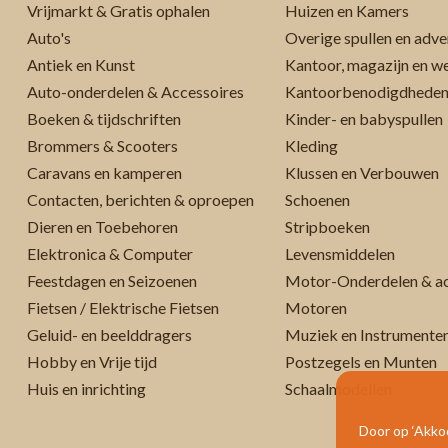
Vrijmarkt & Gratis ophalen
Huizen en Kamers
Auto's
Overige spullen en adve
Antiek en Kunst
Kantoor, magazijn en w
Auto-onderdelen & Accessoires
Kantoorbenodigdhede
Boeken & tijdschriften
Kinder- en babyspullen
Brommers & Scooters
Kleding
Caravans en kamperen
Klussen en Verbouwen
Contacten, berichten & oproepen
Schoenen
Dieren en Toebehoren
Stripboeken
Elektronica & Computer
Levensmiddelen
Feestdagen en Seizoenen
Motor-Onderdelen & ac
Fietsen / Elektrische Fietsen
Motoren
Geluid- en beelddragers
Muziek en Instrumente
Hobby en Vrije tijd
Postzegels en Munten
Huis en inrichting
Schaalmodellen
Door op ‘Akkoo