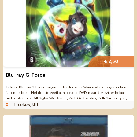
€ 2,50
Blu-ray G-Force
Te koop Blu-ray G-Force. origineel. Nederlands/Vlaams/Engels gesproken.
NL ondertiteld. Het doosje geeft aan ook een DVD, maar deze zit er helaas
niet bij. Acteurs: Bill Nighy, Will Arnett, Zach Galifianakis, Kelli Garner Tyler, ...
Haarlem, NH