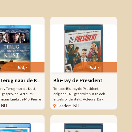
€ 3,-
€ 3,-
Blu-ray Terug naar de Kust
Blu-ray de President
-ray Terug naar de Kust,
Te koop Blu-ray de President,
NL gesproken. Acteurs:
origineel, NL gesproken. Kan ook
mans Linda de Mol Pierre
engels onderiteld. Acteurs: Dirk
Netjes Regisseur: Will
Zeelenberg Ton Kas Rosa Reuten
, NH
Haarlem, NH
gever: Rubinstein b.v. Blu-
Achmed Akkabi Frank Lammers Najib
) Speelduur: 110:00
Amhali Charlie Dagelet Regisseur: Erik
9 De ...
de Bruyn Blu-ray 1 stuk(s) ...