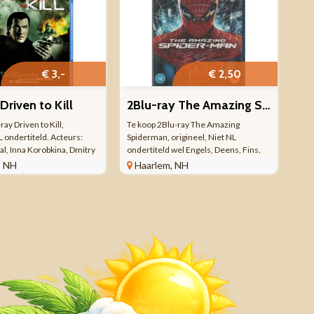
€ 3,-
€ 2,50
Driven to Kill
2Blu-ray The Amazing Spiderman(Niet NL ondertiteld.)
ray Driven to Kill,
Te koop 2Blu-ray The Amazing
L ondertiteld. Acteurs:
Spiderman, origineel, Niet NL
al, Inna Korobkina, Dmitry
ondertiteld wel Engels, Deens, Fins,
 Zak Santiago, Robert
Hindi, Itliaans, Noorweegs, Spaans en
, NH
Haarlem, NH
sseur: Jeff King Blu-ray 1
Zweeds. Acteurs: Emma Stone, Rhys
elduur: 99:00 minuten
Ifans, Denis Leary, Campbell Scott,
s ...
Sally Field, Martin Sheen, ...