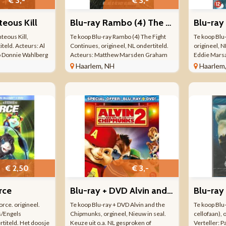
€ 3,-
€ 3,-
teous Kill
Blu-ray Rambo (4) The Fight Continues
Blu-ray
teous Kill,
Te koop Blu-ray Rambo (4) The Fight
Te koop Blu
iteld. Acteurs: Al
Continues, origineel, NL ondertiteld.
origineel, N
o Donnie Wahlberg
Acteurs: Matthew Marsden Graham
Eddie Marsa
ert De Niro 50
McTavish Sylvester Stallone Julie Benz
Robert Down
Haarlem, NH
Haarlem
 Avnet Blu-ray 1
Cameron Pearson James With Jake La
Rachel McA
 101 minuten 2008
Botz Reynaldo Gallegos Sylvester
versie: Rob
Stallone James With ...
Isaac Hayes E
€ 2,50
€ 3,-
rce
Blu-ray + DVD Alvin and the Chipmunks Nieuw
Blu-ray
rce. origineel.
Te koop Blu-ray + DVD Alvin and the
Te koop Blu-
/Engels
Chipmunks, orgineel, Nieuw in seal.
cellofaan), 
titeld. Het doosje
Keuze uit o.a. NL gesproken of
Verteller: P