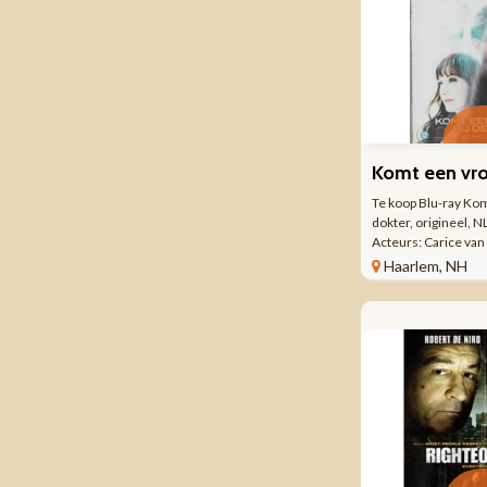
Te koop Blu-ray Kom
dokter, origineel, 
Acteurs: Carice va
Willems Sacha Bult
Haarlem, NH
Anna Drijver Yfke 
Reinout Oerlemans B
Speelduur: 113 ...