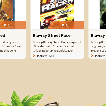
€ 3,-
€ 3,-
ted
Blu-ray Street Racer
Blu-ray 
ted, origineel, NL
Te koop Blu-ray Street Racer, origineel,
Te koop Blu-
rs: James McAvoy,
NL ondertiteld. Acteurs: Michael
origineel, N
gelina Jolie,
Crider, Robert Pike Daniel, Jason
Steven Seag
omas
Ellefson, Dustin Fitzsimons, Clint
Chepovetsky
Haarlem, NH
Haarlem
mon, Kristen
Browning, Dorothy Drury. Regisseur:
Wisden. Regi
, David O'Hara,
Teo Konuralp Blu-ray 1 stuk(s)
stuk(s) Spe
ky, Dato
Speelduur: 85 minuten ...
2009 Ooit wa