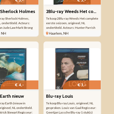
€ 3,-
€ 5,-
 Sherlock Holmes
2Blu-ray Weeds Het complete eerste seizoen
-ray Sherlock Holmes,
Te koop 2Blu-ray Weeds Het complete
L ondertiteld. Acteurs:
eerste seizoen, origineel, NL
n Jude Law Mark Strong
ondertiteld. Acteurs: Hunter Parrish
ey Jr. Robert Maillet
Alexander Gould Kevin Nealon Justin
, NH
Haarlem, NH
dams Stemmen orig.
Kirk Kevin Beeld: High Definition
ert Downey Jr. Trey Parker
1.78:1 Geluid: Dolby TrueHD
liza ...
Taalkeuze: Engels, Frans, ...
€ 4,-
€ 3,-
 Earth nieuw
Blu-ray Louis
ray Earth (nieuw in
Te koop Blu-ray Louis, origineel, NL
origineel, NL ondertiteld.
gesproken. Louis van Gaal Regisseur:
atrick Stewart Regisseur:
Geertjan Lassche Blu-ray 1 stuk(s)