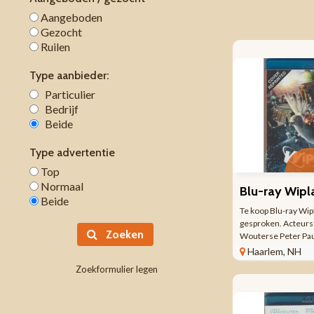
Aangeboden
Gezocht
Ruilen
Type aanbieder:
Particulier
Bedrijf
Beide
Type advertentie
Top
Normaal
Blu-ray Wipl
Beide
Te koop Blu-ray Wipl
gesproken. Acteurs:
Zoeken
Wouterse Peter Pau
den Begin Geza Wei
Haarlem, NH
Stemmen Ned. vers
Zoekformulier legen
Sasha Mylanus Pete
Ketelaar ...