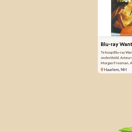
Blu-ray Wan
Te koop Blu-ray Wan
ondertiteld. Acteu
Morgan Freeman, An
Terence Stamp, Th
Haarlem, NH
Kretschmann, Com
Hager, Marc Warren
Konstantin Khabens
Bakhtadze Chris ...