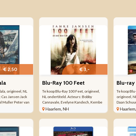
€ 2,50
€ 3,-
ala
Blu-Ray 100 Feet
ala, origineel, NL
Te koop Blu-Ray 100 Feet, origineel,
Te koop Blu
 Cas Jansen Jack
NL ondertiteld. Acteurs: Bobby
origineel, 
l Muller Peter van
Cannavale, Evelyne Kandech, Kembe
Daan Schuur
sz Kee Ketelaar
Sorel, Tibor Palffy, Famke Janssen,
Bokma Roos 
Haarlem, NH
Haarlem
ie: Geza Weisz
Michael Paré, Patricia Charbonneau,
Koopman Uit
r Paul Muller Kee
Ed Westwick, .John Fallon Blu-ray 1
ray 1 stuk(s
stuk(s) Speelduur: ...
minuten 200