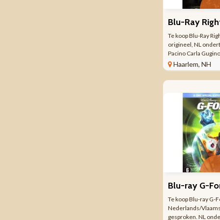
Blu-Ray Righ
Te koop Blu-Ray Righ
origineel, NL ondert
Pacino Carla Gugin
John Leguizamo Rob
Haarlem, NH
Cent Regisseur: Jon
stuk(s) Speelduur:
Een ...
Blu-ray G-Fo
Te koop Blu-ray G-Fo
Nederlands/Vlaams
gesproken. NL onder