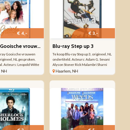
€ 4,-
€ 3,-
Blu-ray Gooische vrouwen 2(de film)(Nieuw in Seal)
Blu-ray Step up 3
-ray Gooische vrouwen
Te koop Blu-ray Step up 3, origineel, NL
origineel, NL gesproken.
ondertiteld. Acteurs: Adam G. Sevani
al. Acteurs: Leopold Witte
Alyson Stoner Rick Malambri Sharni
l Peter Paul Muller Susan
Vinson Keith Stallworth Kendra
, NH
Haarlem, NH
ke Reidinga Lies
Andrews Regisseur: Jon Chu
 Regisseur: Will Koopman
Streetdanser Luke (Rick Malambri)
k(s) ...
beschouwt een verlaten ...