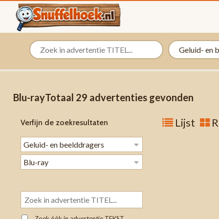
Blu-rayTotaal 29 advertenties gevonden
Lijst
R
Verfijn de zoekresultaten
Zoek óók in advertentie TEKST.