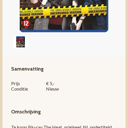
Samenvatting
Prijs
€ 5,-
Conditie
Nieuw
Omschrijving
Te koop
Blu-ray The Heat
,
origineel, NL ondertiteld,