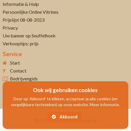
Informatie & Hulp
Persoonlijke Online Vitrines
Prijslijst 08-08-2023
Privacy
Uw banner op Snuffelhoek
Verkooptips: prijs
Service
Start
Contact
Bedrijvengids
Ook wij gebruiken cookies
Door op ‘Akkoord’ te klikken, accepteer je alle cookies (en
vergelijkbare technieken) op onze website. Meer informatie.
Akkoord
2026
Www.snuffelhoek.nl