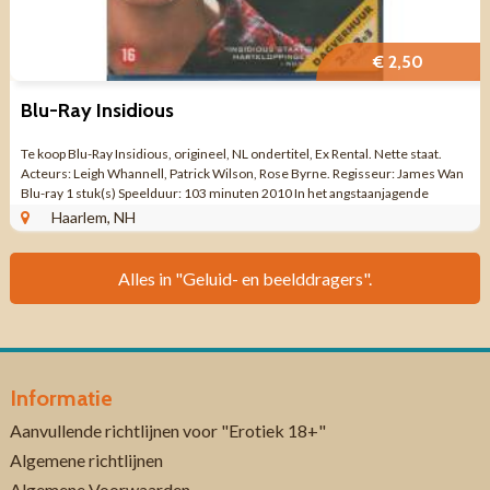
€ 2,50
Blu-Ray Insidious
Te koop Blu-Ray Insidious, origineel, NL ondertitel, Ex Rental. Nette staat.
Acteurs: Leigh Whannell, Patrick Wilson, Rose Byrne. Regisseur: James Wan
Blu-ray 1 stuk(s) Speelduur: 103 minuten 2010 In het angstaanjagende
Insidious ...
Haarlem, NH
Alles in "Geluid- en beelddragers".
Informatie
Aanvullende richtlijnen voor "Erotiek 18+"
Algemene richtlijnen
Algemene Voorwaarden