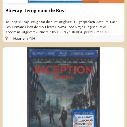
Blu-ray Terug naar de Kust
Te koop Blu-ray Terug naar de Kust, origineel, NL gesproken. Acteurs: Daan
Schuurmans Linda de Mol Pierre Bokma Roos Netjes Regisseur: Will
Koopman Uitgever: Rubinstein b.v. Blu-ray 1 stuk(s) Speelduur: 110:00
minuten 2009 De ...
Haarlem, NH