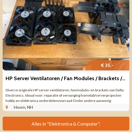
€ 35,-
HP Server Ventilatoren / Fan Modules / Brackets / Delta Electroni
Diverse originele HP server ventilatoren, fanmodules en brackets van Delta
Electronics. Ideaal voor: reparatie of vervanging homelab/serverprojecten
hobby en elektronica onderdelenvoorraad Onder andere aanwezig:
Ventilatoren / ...
Hoorn, NH
Alles in "Elektronica & Computer".