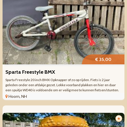
€ 35,00
Sparta Freestyle BMX
Sparta Freestyle 20 inch BMX Opknapper of zo op rijden. Fiets is 2 jaar
geleden onder een afdakje gezet. Lekke voorband plakken en hier en daar
een spuitje WD40 is voldoende om er veilig mee te kunnen fietsen/stunten.
Er zit niks ...
Hoorn, NH
★