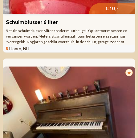
€ 10,-
Schuimblusser 6 liter
5 stuks schuimblusser 6 liter zonder muurbeugel. Op kantoor moesten ze
vervangen worden. Meters staan allemaal nog in het groen en ze zijn nog
"verzegeld". Nog jaren geschikt voor thuis, in de schuur, garage, zoder of
waar dan ...
Hoorn, NH
★