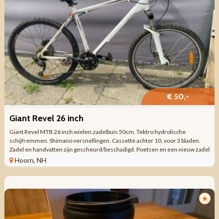
€ 50,-
Giant Revel 26 inch
Giant Revel MTB 26 inch wielen.zadelbuis 50cm. Tektro hydrolische
schijfremmen. Shimano versnellingen. Cassette achter 10, voor 3 bladen.
Zadel en handvatten zijn gescheurd/beschadigd. Poetsen en een nieuw zadel
is wat hij nodig ...
Hoorn, NH
★