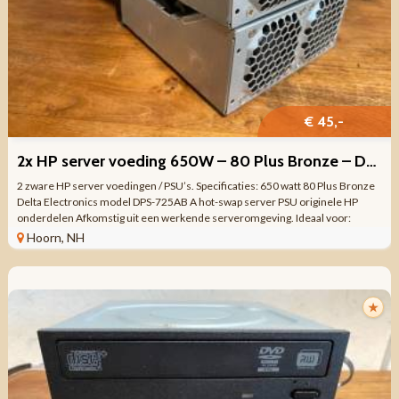
€ 45,-
2x HP server voeding 650W – 80 Plus Bronze – Delta DPS-725AB
2 zware HP server voedingen / PSU’s. Specificaties: 650 watt 80 Plus Bronze
Delta Electronics model DPS-725AB A hot-swap server PSU originele HP
onderdelen Afkomstig uit een werkende serveromgeving. Ideaal voor:
server homelab ...
Hoorn, NH
★