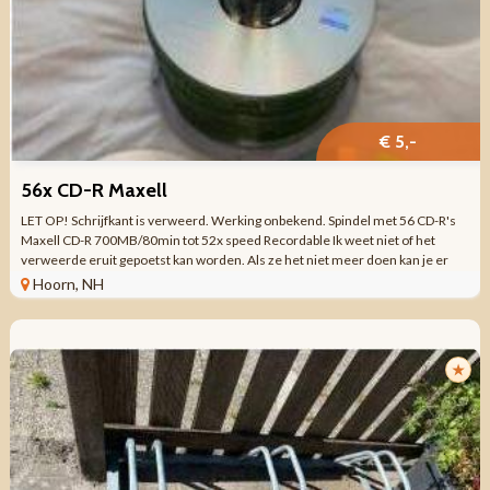
€ 5,-
56x CD-R Maxell
LET OP! Schrijfkant is verweerd. Werking onbekend. Spindel met 56 CD-R's
Maxell CD-R 700MB/80min tot 52x speed Recordable Ik weet niet of het
verweerde eruit gepoetst kan worden. Als ze het niet meer doen kan je er
nog van ...
Hoorn, NH
★