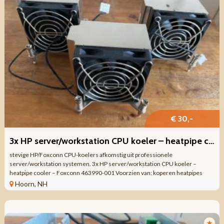
€ 30,-
3x HP server/workstation CPU koeler – heatpipe cooler – Foxco
stevige HP/Foxconn CPU-koelers afkomstig uit professionele
server/workstation systemen. 3x HP server/workstation CPU koeler –
heatpipe cooler – Foxconn 463990-001 Voorzien van: koperen heatpipes
actieve ventilator zware ...
Hoorn, NH
★