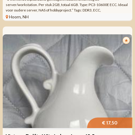
server/workstation. Per stuk 2GB, totaal 6GB. Type: PC3-10600E ECC. Ideaal
voor oudere server, NAS of hobbyproject.” Tags: DDR3, ECC,
servergeheugen, RAM, Elpida, ...
Hoorn, NH
★
€ 17,50