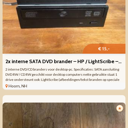
€ 15,-
2x interne SATA DVD brander – HP / LightScribe – desktop pc
2 interne DVD/CD branders voor desktop-pc. Specificaties: SATA aansluiting
DVD RW / CD RW geschikt voor desktop computers nette gebruikte staat 1
drive ondersteunt ook: LightScribe (afbeeldingen/tekst branden op speciale
dvd/cd) ...
Hoorn, NH
★