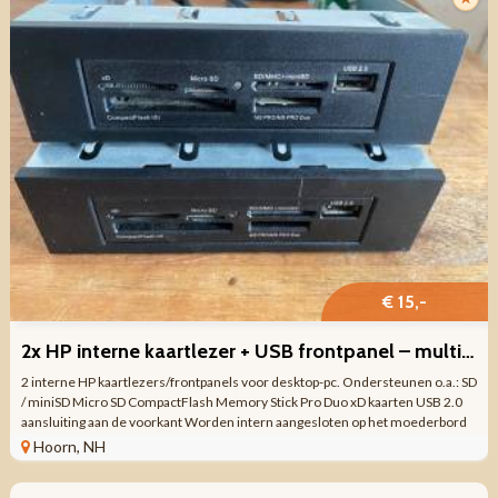
€ 15,-
2x HP interne kaartlezer + USB frontpanel – multi card reader 3
2 interne HP kaartlezers/frontpanels voor desktop-pc. Ondersteunen o.a.: SD
/ miniSD Micro SD CompactFlash Memory Stick Pro Duo xD kaarten USB 2.0
aansluiting aan de voorkant Worden intern aangesloten op het moederbord
via USB-header ...
Hoorn, NH