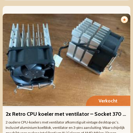
★
Verkocht
2x Retro CPU koeler met ventilator – Socket 370 / Socket A
2 oudere CPU-koelers met ventilator afkomstig uit vintage desktop-pc’s.
Inclusief aluminium koelblok, ventilator en 3-pins aansluiting. Waarschijnlijk
geschikt voor oudere Intel Pentium III / Celeron of AMD Athlon / Duron