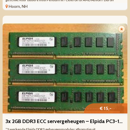
systemen ...
Hoorn, NH
★
€ 15,-
3x 2GB DDR3 ECC servergeheugen – Elpida PC3-10600E
“3 werkende Elpida DDR3 geheugenmodules afkomstig uit