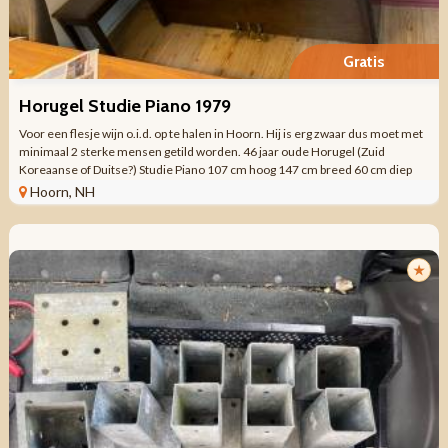
Gratis
Horugel Studie Piano 1979
Voor een flesje wijn o.i.d. op te halen in Hoorn. Hij is erg zwaar dus moet met
minimaal 2 sterke mensen getild worden. 46 jaar oude Horugel (Zuid
Koreaanse of Duitse?) Studie Piano 107 cm hoog 147 cm breed 60 cm diep
Goed ...
Hoorn, NH
★