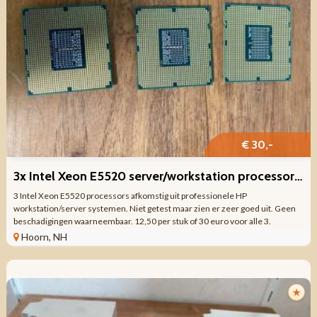
€ 30,-
3x Intel Xeon E5520 server/workstation processor – LGA1366 –
3 Intel Xeon E5520 processors afkomstig uit professionele HP
workstation/server systemen. Niet getest maar zien er zeer goed uit. Geen
beschadigingen waarneembaar. 12,50 per stuk of 30 euro voor alle 3.
Specificaties: Intel Xeon E5520 ...
Hoorn, NH
★