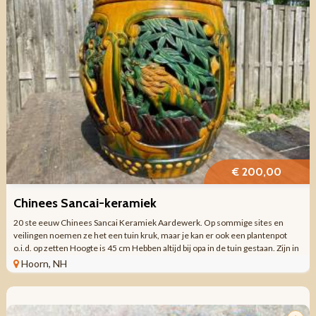
€ 200,00
Chinees Sancai-keramiek
20 ste eeuw Chinees Sancai Keramiek Aardewerk. Op sommige sites en
veilingen noemen ze het een tuin kruk, maar je kan er ook een plantenpot
o.i.d. op zetten Hoogte is 45 cm Hebben altijd bij opa in de tuin gestaan. Zijn in
de jaren ...
Hoorn, NH