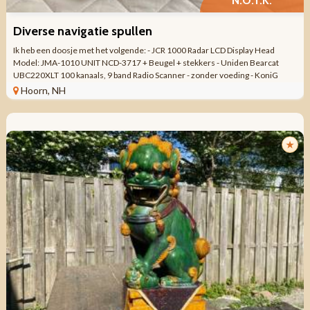
N.O.T.K.
Diverse navigatie spullen
Ik heb een doosje met het volgende: - JCR 1000 Radar LCD Display Head
Model: JMA-1010 UNIT NCD-3717 + Beugel + stekkers - Uniden Bearcat
UBC220XLT 100 kanaals, 9 band Radio Scanner - zonder voeding - KoniG
outdoor VHF/UHF Antenne ...
Hoorn, NH
★