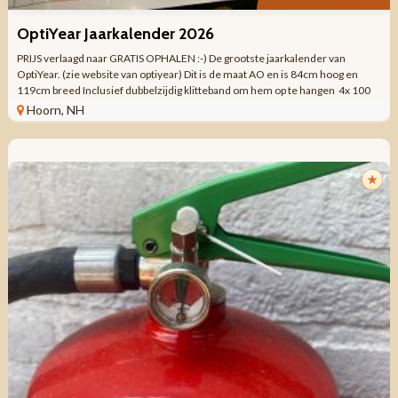
OptiYear Jaarkalender 2026
PRIJS verlaagd naar GRATIS OPHALEN :-) De grootste jaarkalender van
OptiYear. (zie website van optiyear) Dit is de maat AO en is 84cm hoog en
119cm breed Inclusief dubbelzijdig klitteband om hem op te hangen 4x 100
Post-its ...
Hoorn, NH
★