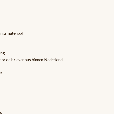
kingsmateriaal
ing.
oor de brievenbus binnen Nederland:
es
s