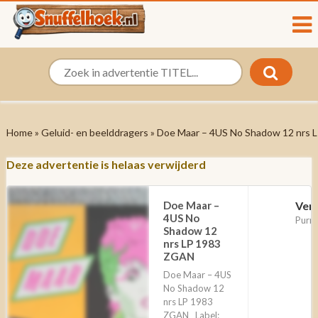
Home
»
Geluid- en beelddragers
» Doe Maar – 4US No Shadow 12 nrs
Deze advertentie is helaas verwijderd
Doe Maar –
Ver
4US No
Purm
Shadow 12
nrs LP 1983
ZGAN
Doe Maar – 4US
No Shadow 12
nrs LP 1983
ZGAN Label: