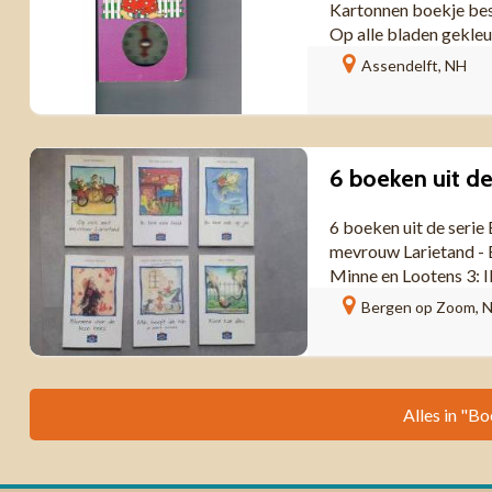
Kartonnen boekje best
Op alle bladen gekleur
Assendelft, NH
6 boeken uit d
6 boeken uit de serie 
mevrouw Larietand - E
Minne en Lootens 3: Ik
Bergen op Zoom, 
Alles in "Bo