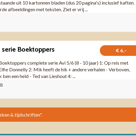
aande uit 10 kartonnen bladen (dus 20 pagina's) inclusief kaften.
de afbeeldingen met teksten. Ziet er vrij ...
e serie Boektoppers
€ 6,-
Boektoppers complete serie Avi 5/6 (8 - 10 jaar) 1: Op reis met
lfie Donnelly 2: Mik heeft de hik + andere verhalen - Verboven,
 ben een held - Ted van Lieshout 4: ...
NB
eken & tijdschriften".