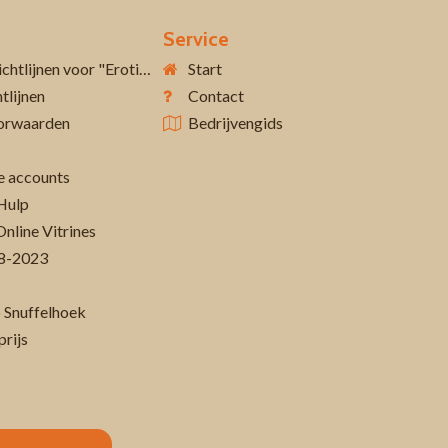
Service
Aanvullende richtlijnen voor "Erotiek 18+"
Start
tlijnen
Contact
orwaarden
Bedrijvengids
 accounts
Hulp
Online Vitrines
-08-2023
 Snuffelhoek
prijs