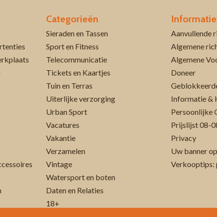
Categorieën
Informatie
Sieraden en Tassen
rtenties
Sport en Fitness
Algemene rich
erkplaats
Telecommunicatie
Algemene Vo
n
Tickets en Kaartjes
Doneer
Tuin en Terras
Geblokkeerde
Uiterlijke verzorging
Informatie & 
Urban Sport
Persoonlijke 
Vacatures
Prijslijst 08
Vakantie
Privacy
Verzamelen
Uw banner op
cessoires
Vintage
Verkooptips: 
Watersport en boten
n
Daten en Relaties
18+