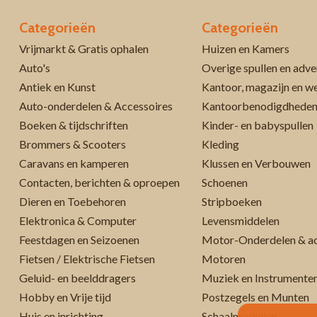
Categorieën
Categorieën
Vrijmarkt & Gratis ophalen
Huizen en Kamers
Auto's
Overige spullen en adve
Antiek en Kunst
Kantoor, magazijn en w
Auto-onderdelen & Accessoires
Kantoorbenodigdhede
Boeken & tijdschriften
Kinder- en babyspullen
Brommers & Scooters
Kleding
Caravans en kamperen
Klussen en Verbouwen
Contacten, berichten & oproepen
Schoenen
Dieren en Toebehoren
Stripboeken
Elektronica & Computer
Levensmiddelen
Feestdagen en Seizoenen
Motor-Onderdelen & ac
Fietsen / Elektrische Fietsen
Motoren
Geluid- en beelddragers
Muziek en Instrumente
Hobby en Vrije tijd
Postzegels en Munten
Huis en inrichting
Schaalmodellen