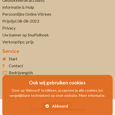
Geblokkeerde accounts
Informatie & Hulp
Persoonlijke Online Vitrines
Prijslijst 08-08-2023
Privacy
Uw banner op Snuffelhoek
Verkooptips: prijs
Service
Start
Contact
Bedrijvengids
Ook wij gebruiken cookies
Door op ‘Akkoord’ te klikken, accepteer je alle cookies (en
vergelijkbare technieken) op onze website. Meer informatie.
Akkoord
2026
Www.snuffelhoek.nl