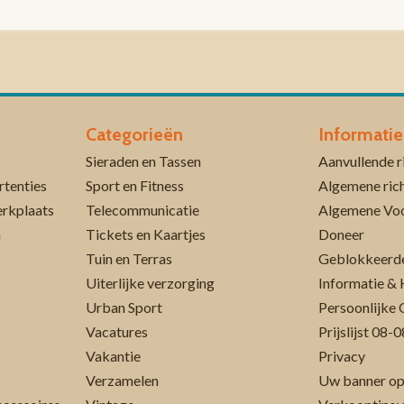
Categorieën
Informatie
Sieraden en Tassen
rtenties
Sport en Fitness
Algemene rich
erkplaats
Telecommunicatie
Algemene Vo
n
Tickets en Kaartjes
Doneer
Tuin en Terras
Geblokkeerde
Uiterlijke verzorging
Informatie & 
Urban Sport
Persoonlijke 
Vacatures
Prijslijst 08
Vakantie
Privacy
Verzamelen
Uw banner op