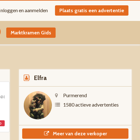
Inloggen en aanmelden
Plaats gratis een advertentie
Marktkramen Gids
Elfra
Purmerend
 NH
1580 actieve advertenties
D
Meer van deze verkoper