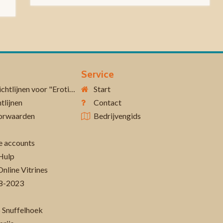
Service
Aanvullende richtlijnen voor "Erotiek 18+"
Start
tlijnen
Contact
orwaarden
Bedrijvengids
 accounts
Hulp
Online Vitrines
-08-2023
 Snuffelhoek