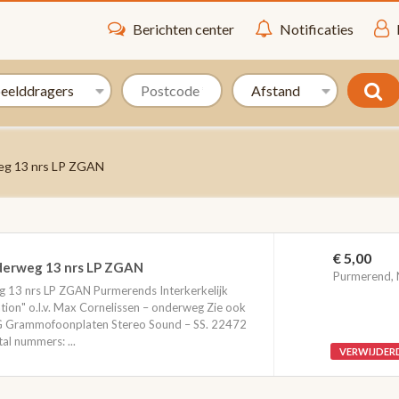
Berichten center
Notificaties
eg 13 nrs LP ZGAN
€ 5,00
derweg 13 nrs LP ZGAN
Purmerend,
 13 nrs LP ZGAN Purmerends Interkerkelijk
on" o.l.v. Max Cornelissen – onderweg Zie ook
MG Grammofoonplaten Stereo Sound – SS. 22472
l nummers: ...
VERWIJDER