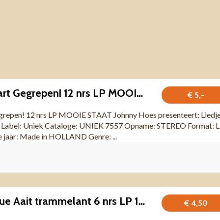
Liedjes Uit 't Hart Gegrepen! 12 nrs LP MOOIE STAAT
€ 5,-
Gegrepen! 12 nrs LP MOOIE STAAT Johnny Hoes presenteert: Liedj
n! Label: Uniek Cataloge: UNIEK 7557 Opname: STEREO Format: 
e jaar: Made in HOLLAND Genre: ...
Wierdense Revue Aait trammelant 6 nrs LP 1981 ZGAN
€ 4,50