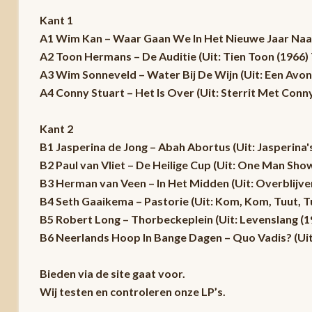
Kant 1
A1 Wim Kan – Waar Gaan We In Het Nieuwe Jaar Naar
A2 Toon Hermans – De Auditie (Uit: Tien Toon (1966) 
A3 Wim Sonneveld – Water Bij De Wijn (Uit: Een Avo
A4 Conny Stuart – Het Is Over (Uit: Sterrit Met Conny
Kant 2
B1 Jasperina de Jong – Abah Abortus (Uit: Jasperina'
B2 Paul van Vliet – De Heilige Cup (Uit: One Man Sh
B3 Herman van Veen – In Het Midden (Uit: Overblijven
B4 Seth Gaaikema – Pastorie (Uit: Kom, Kom, Tuut, Tu
B5 Robert Long – Thorbeckeplein (Uit: Levenslang (1
B6 Neerlands Hoop In Bange Dagen – Quo Vadis? (Uit
Bieden via de site gaat voor.
Wij testen en controleren onze LP’s.