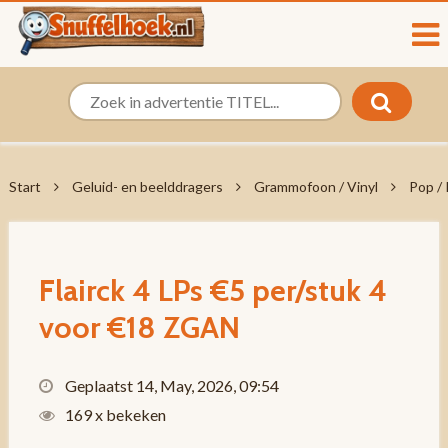
Start
Geluid- en beelddragers
Grammofoon / Vinyl
Pop /
Flairck 4 LPs €5 per/stuk 4
voor €18 ZGAN
Geplaatst 14, May, 2026, 09:54
169 x bekeken