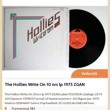
Verkocht
The Hollies Write On 10 nrs lp 1975 ZGAN
The Hollies Write On 10 nrs lp 1975 ZGAN Label: POLYDOR Cataloge: 2374
120 Opname: STEREO Format: LP Aantal nummers: 10 Uitgave jaar 1975
Made in GERMANY Genre: Pop Kwaliteit: ZO GOED ALS NIEUW hoes
voorkant linksboven ...
Purmerend, NH