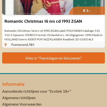
€ 3,-
Romantic Christmas 16 nrs cd 1992 ZGAN
Romantic Christmas 16 nrs cd 1992 ZGAN Label: POLYGRAM Cataloge: 515
512-2 Opname: STEREO Format: CD Aantal nrs: 16 Uitgegeven: 1992 Made in
HOLLAND Genre: KERST POP JAZZ KLASSIEK Kwaliteit: ZO GOED ALS
NIEUW Tracklist CD 1 ...
Purmerend, NH
Alles in "Feestdagen en Seizoenen".
Informatie
Aanvullende richtlijnen voor "Erotiek 18+"
Algemene richtlijnen
Algemene Voorwaarden