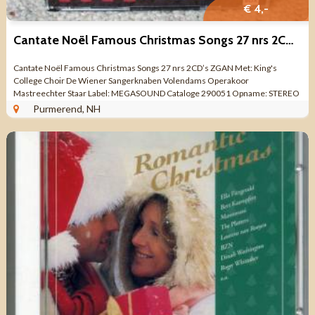
€ 4,-
Cantate Noël Famous Christmas Songs 27 nrs 2CD’s ZGAN
Cantate Noël Famous Christmas Songs 27 nrs 2CD’s ZGAN Met: King's
College Choir De Wiener Sangerknaben Volendams Operakoor
Mastreechter Staar Label: MEGASOUND Cataloge 290051 Opname: STEREO
Format: 2 CD’s Uitgegeven: ...
Purmerend, NH