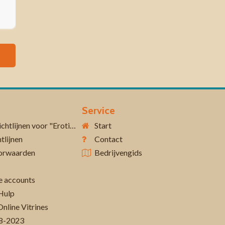
Service
Aanvullende richtlijnen voor "Erotiek 18+"
Start
tlijnen
Contact
orwaarden
Bedrijvengids
 accounts
Hulp
Online Vitrines
-08-2023