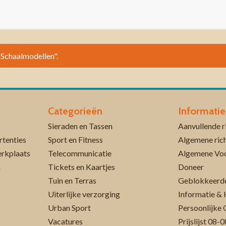
 "Schaalmodellen".
Categorieën
Informatie
Sieraden en Tassen
rtenties
Sport en Fitness
Algemene rich
erkplaats
Telecommunicatie
Algemene Vo
n
Tickets en Kaartjes
Doneer
Tuin en Terras
Geblokkeerde
Uiterlijke verzorging
Informatie & 
Urban Sport
Persoonlijke 
Vacatures
Prijslijst 08