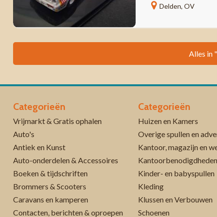
Delden, OV
Alles in
Categorieën
Categorieën
Vrijmarkt & Gratis ophalen
Huizen en Kamers
Auto's
Overige spullen en adve
Antiek en Kunst
Kantoor, magazijn en w
Auto-onderdelen & Accessoires
Kantoorbenodigdhede
Boeken & tijdschriften
Kinder- en babyspullen
Brommers & Scooters
Kleding
Caravans en kamperen
Klussen en Verbouwen
Contacten, berichten & oproepen
Schoenen