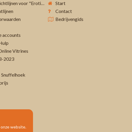
Aanvullende richtlijnen voor "Erotiek 18+"
Start
tlijnen
Contact
orwaarden
Bedrijvengids
 accounts
Hulp
Online Vitrines
-08-2023
 Snuffelhoek
prijs
p onze website.