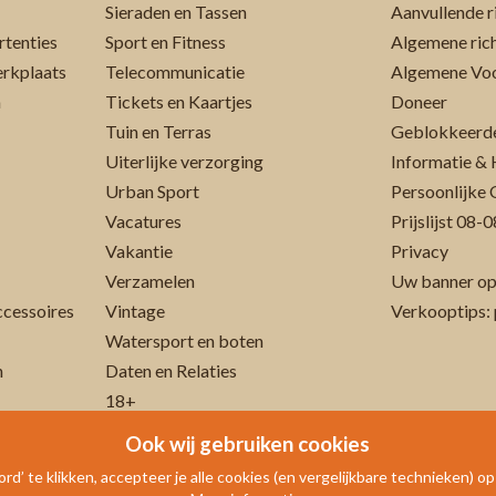
Sieraden en Tassen
rtenties
Sport en Fitness
Algemene rich
erkplaats
Telecommunicatie
Algemene Vo
n
Tickets en Kaartjes
Doneer
Tuin en Terras
Geblokkeerde
Uiterlijke verzorging
Informatie & 
Urban Sport
Persoonlijke 
Vacatures
Prijslijst 08
Vakantie
Privacy
Verzamelen
Uw banner op
cessoires
Vintage
Verkooptips: 
Watersport en boten
n
Daten en Relaties
18+
Ook wij gebruiken cookies
rd’ te klikken, accepteer je alle cookies (en vergelijkbare technieken) o