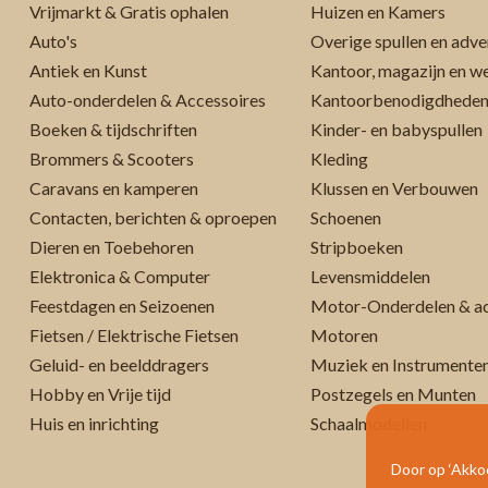
Vrijmarkt & Gratis ophalen
Huizen en Kamers
Auto's
Overige spullen en adve
Antiek en Kunst
Kantoor, magazijn en w
Auto-onderdelen & Accessoires
Kantoorbenodigdhede
Boeken & tijdschriften
Kinder- en babyspullen
Brommers & Scooters
Kleding
Caravans en kamperen
Klussen en Verbouwen
Contacten, berichten & oproepen
Schoenen
Dieren en Toebehoren
Stripboeken
Elektronica & Computer
Levensmiddelen
Feestdagen en Seizoenen
Motor-Onderdelen & ac
Fietsen / Elektrische Fietsen
Motoren
Geluid- en beelddragers
Muziek en Instrumente
Hobby en Vrije tijd
Postzegels en Munten
Huis en inrichting
Schaalmodellen
Door op ‘Akkoo