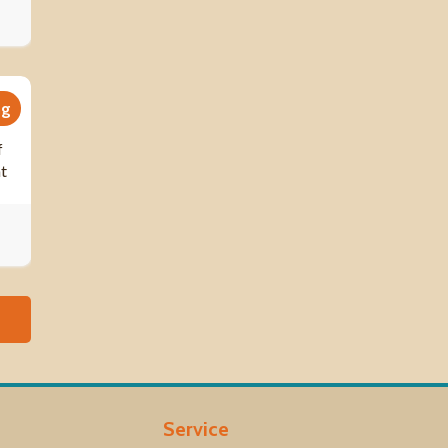
ng
f
ht
Service