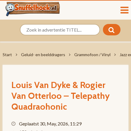
Start
Geluid- en beelddragers
Grammofoon / Vinyl
Jazz e
Louis Van Dyke & Rogier
Van Otterloo – Telepathy
Quadraohonic
Geplaatst 30, May, 2026, 11:29