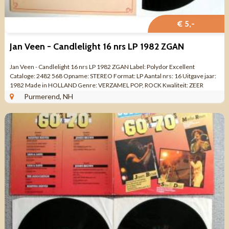
€ 5,-
Jan Veen - Candlelight 16 nrs LP 1982 ZGAN
Jan Veen - Candlelight 16 nrs LP 1982 ZGAN Label: Polydor Excellent
Cataloge: 2482 568 Opname: STEREO Format: LP Aantal nrs: 16 Uitgave jaar:
1982 Made in HOLLAND Genre: VERZAMEL POP, ROCK Kwaliteit: ZEER
MOOIE STAAT Kant 1 ...
Purmerend, NH