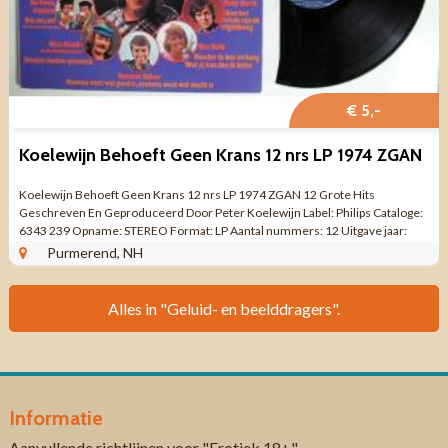
€ 5,-
Koelewijn Behoeft Geen Krans 12 nrs LP 1974 ZGAN
Koelewijn Behoeft Geen Krans 12 nrs LP 1974 ZGAN 12 Grote Hits
Geschreven En Geproduceerd Door Peter Koelewijn Label: Philips Cataloge:
6343 239 Opname: STEREO Format: LP Aantal nummers: 12 Uitgave jaar:
1974 Made in HOLLAND ...
Purmerend, NH
Alles in "Geluid- en beelddragers".
Informatie
Aanvullende richtlijnen voor "Erotiek 18+"