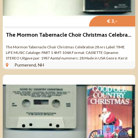
€ 3,-
The Mormon Tabernacle Choir Christmas Celebration 28 nrs
The Mormon Tabernacle Choir Christmas Celebration 28 nrs Label: TIME
LIFE MUSIC Cataloge: PART 1 4MT-104A Format: CASSETTE Opname:
STEREO Uitgave jaar: 1987 Aantal nummers: 28 Made in USA Genre: Kerst
Kwaliteit: ZO GOED ALS ...
Purmerend, NH